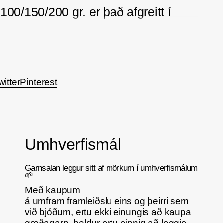
100/150/200 gr. er það afgreitt í
 mm.
3 mm. prjóna eru 24 lykkjur = 10 cm.
witter
Pinterest
sína eigin prjónfestu áður er byrjað
r.
Umhverfismál
gulur, granítgrár og brúnn.
Garnsalan leggur sitt af mörkum í umhverfismálum
🌱
Með kaupum
tegundir sem eru í boði á síðunni eru
á umfram framleiðslu eins og þeirri sem
við bjóðum, ertu ekki einungis að kaupa
gæðagarn, heldur ertu einnig að leggja