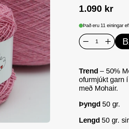
1.090 kr
Það eru 11 einingar eft
B
Magn
Trend
– 50% Me
ofurmjúkt garn í
með Mohair.
Þyngd
50 gr.
Lengd
50 gr. si