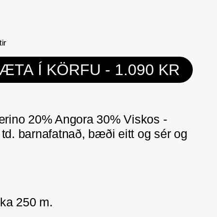
ir
ÆTA Í KÖRFU
- 1.090 KR
rino 20% Angora 30% Viskos -
 td. barnafatnað, bæði eitt og sér og
rka 250 m.