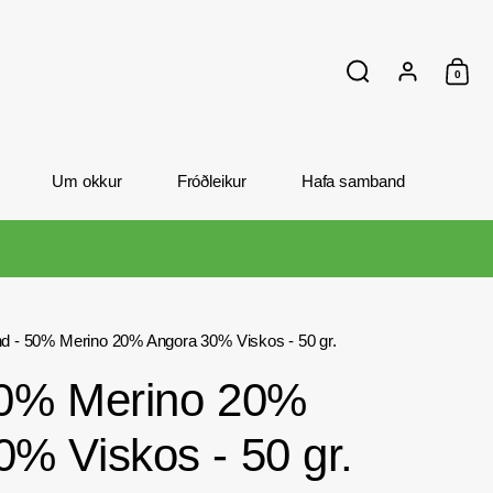
0
Leita
Reikning
Inn
Um okkur
Fróðleikur
Hafa samband
nd - 50% Merino 20% Angora 30% Viskos - 50 gr.
50% Merino 20%
% Viskos - 50 gr.