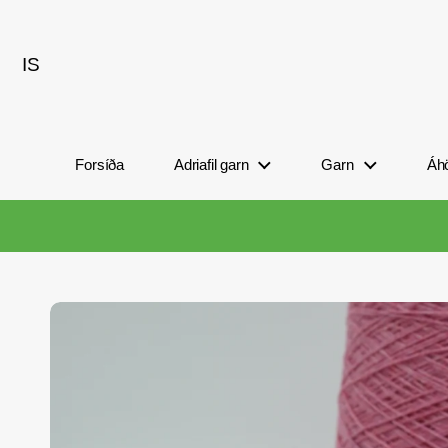
Fara í efni
IS
Veldu tungumál / gjaldmiðil
Forsíða
Adriafil garn
Garn
Áh