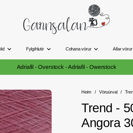
öld
Fylgihlutir
Cohana vörur
Allar vörur
Adriafil - Overstock - Adriafil - Owerstock
Heim
/
Vöruúrval
/
Tre
Trend - 
Angora 30