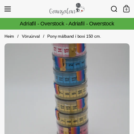
Fara í efni
Leita
Vörulisti
0
Innka
Adriafil - Overstock - Adriafil - Owerstock
Heim
/
Vöruúrval
/
Pony málband í boxi 150 cm.