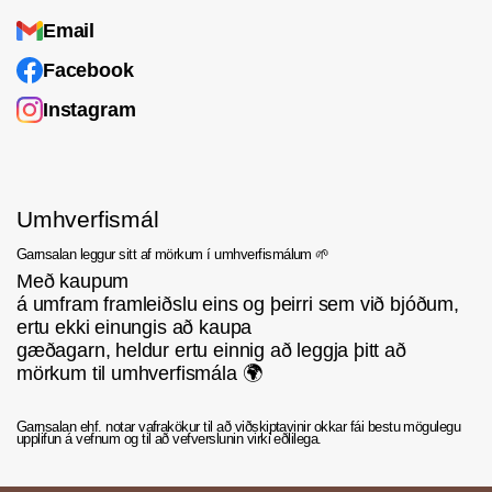
Email
Facebook
Instagram
Umhverfismál
Garnsalan leggur sitt af mörkum í umhverfismálum 🌱
Með kaupum
á umfram framleiðslu eins og þeirri sem við bjóðum,
ertu ekki einungis að kaupa
gæðagarn, heldur ertu einnig að leggja þitt að
mörkum til umhverfismála 🌍
Garnsalan ehf. notar vafrakökur til að viðskiptavinir okkar fái bestu mögulegu
upplifun á vefnum og til að vefverslunin virki eðlilega.