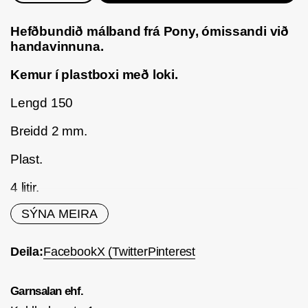
Hefðbundið málband frá Pony, ómissandi við
handavinnuna.
Kemur í plastboxi með loki.
Lengd 150
Breidd 2 mm.
Plast.
4 litir.
SÝNA MEIRA
Deila:
Facebook
X (Twitter
Pinterest
Garnsalan ehf.