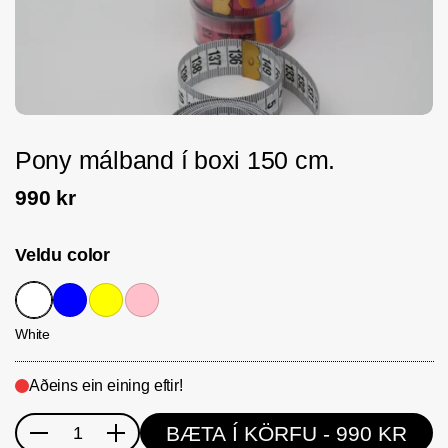
Pony málband í boxi 150 cm.
990 kr
Veldu color
White
Blue
Yellow
Pink
White
Aðeins ein eining eftir!
BÆTA Í KÖRFU
- 990 KR
Magn