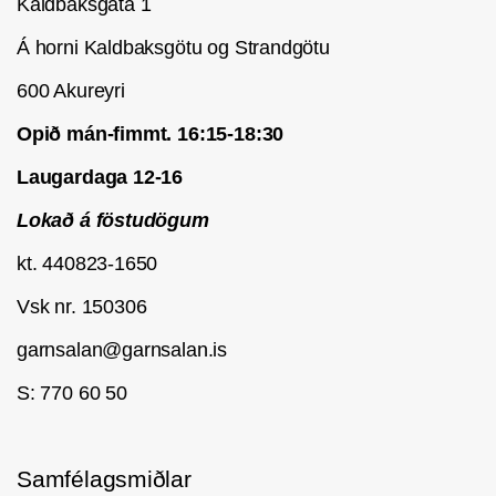
Kaldbaksgata 1
Á horni Kaldbaksgötu og Strandgötu
600 Akureyri
Opið mán-fimmt. 16:15-18:30
Laugardaga 12-16
Lokað á föstudögum
kt. 440823-1650
Vsk nr. 150306
garnsalan@garnsalan.is
S: 770 60 50
Samfélagsmiðlar