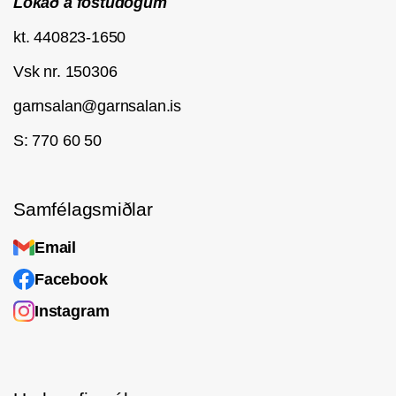
Lokað á föstudögum
kt. 440823-1650
Vsk nr. 150306
garnsalan@garnsalan.is
S: 770 60 50
Samfélagsmiðlar
Email
Facebook
Instagram