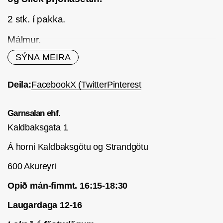
2 stk. í pakka.
Málmur.
SÝNA MEIRA
Deila:
Facebook
X (Twitter
Pinterest
Garnsalan ehf.
Kaldbaksgata 1
Á horni Kaldbaksgötu og Strandgötu
600 Akureyri
Opið mán-fimmt. 16:15-18:30
Laugardaga 12-16