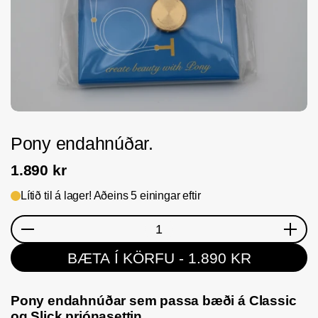
Pony endahnúðar.
1.890 kr
Lítið til á lager! Aðeins 5 einingar eftir
Magn
BÆTA Í KÖRFU
- 1.890 KR
Pony endahnúðar sem passa bæði á Classic
og Slick prjónasettin.