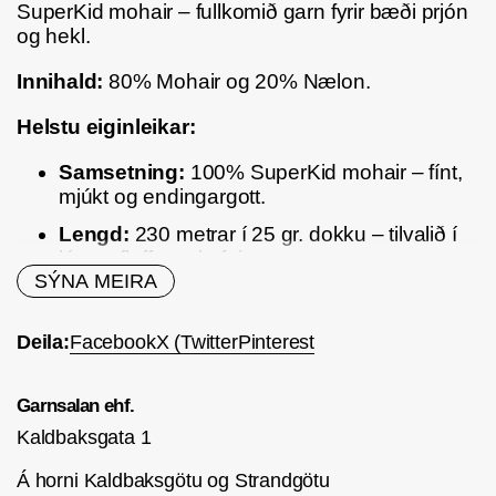
SuperKid mohair – fullkomið garn fyrir bæði prjón
og hekl.
Innihald:
80% Mohair og 20% Nælon.
Helstu eiginleikar:
Samsetning:
100% SuperKid mohair – fínt,
mjúkt og endingargott.
Lengd:
230 metrar í 25 gr. dokku – tilvalið í
létt og fluffy verkefni.
SÝNA MEIRA
Prjónastærð:
3 mm
Létt og mjúkt:
silkimjúk og umlykjandi áferð
Deila:
Facebook
X (Twitter
Pinterest
sem gerir flíkurnar einstaklega þægilegar.
35 litir:
fjölbreytt litapalletta með björtum og
Garnsalan ehf.
mildum tónum.
Kaldbaksgata 1
Tilvalið í:
Á horni Kaldbaksgötu og Strandgötu
Léttar flíkur á borð við sjöl, peysur og fl.