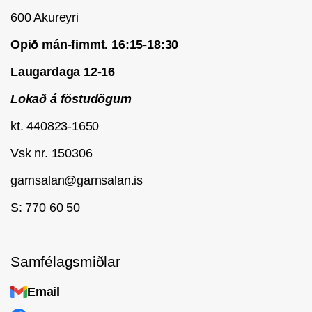
600 Akureyri
Þvottur
: Handþvottur
Opið mán-fimmt. 16:15-18:30
Laugardaga 12-16
Lokað á föstudögum
kt. 440823-1650
Vsk nr. 150306
garnsalan@garnsalan.is
S: 770 60 50
Samfélagsmiðlar
Email