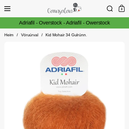
Fara í efni
Leita
Vörulisti
0
Innka
Adriafil - Overstock - Adriafil - Owerstock
Heim
/
Vöruúrval
/
Kid Mohair 34 Gulrúnn.