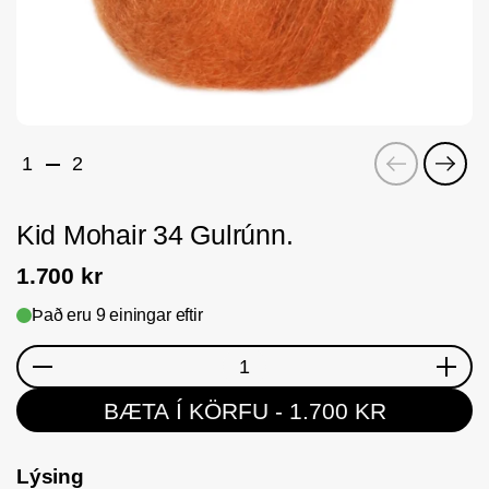
Fyrri
Næs
1
2
Kid Mohair 34 Gulrúnn.
1.700 kr
Það eru 9 einingar eftir
Magn
BÆTA Í KÖRFU
- 1.700 KR
Lýsing