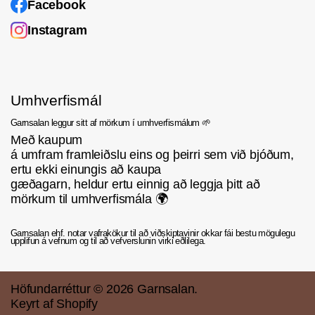
Facebook
Instagram
Umhverfismál
Garnsalan leggur sitt af mörkum í umhverfismálum 🌱
Með kaupum
á umfram framleiðslu eins og þeirri sem við bjóðum,
ertu ekki einungis að kaupa
gæðagarn, heldur ertu einnig að leggja þitt að
mörkum til umhverfismála 🌍
Garnsalan ehf. notar vafrakökur til að viðskiptavinir okkar fái bestu mögulegu
upplifun á vefnum og til að vefverslunin virki eðlilega.
Höfundarréttur © 2026
Garnsalan
.
Keyrt af Shopify