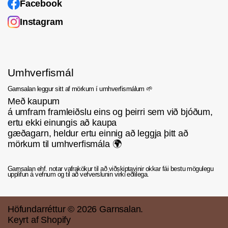
Facebook
Instagram
Umhverfismál
Garnsalan leggur sitt af mörkum í umhverfismálum 🌱
Með kaupum
á umfram framleiðslu eins og þeirri sem við bjóðum,
ertu ekki einungis að kaupa
gæðagarn, heldur ertu einnig að leggja þitt að
mörkum til umhverfismála 🌍
Garnsalan ehf. notar vafrakökur til að viðskiptavinir okkar fái bestu mögulegu
upplifun á vefnum og til að vefverslunin virki eðlilega.
Höfundarréttur © 2026
Garnsalan
.
Keyrt af Shopify