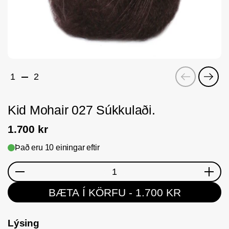
Fyrri
Næs
1
2
Kid Mohair 027 Súkkulaði.
1.700 kr
Það eru 10 einingar eftir
Magn
BÆTA Í KÖRFU
- 1.700 KR
Lýsing