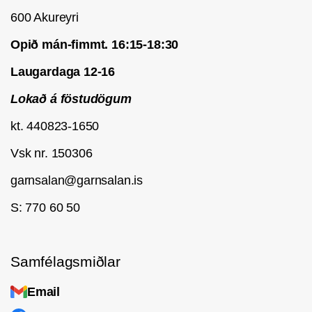
600 Akureyri
Þvottur
: Handþvottur
Opið mán-fimmt. 16:15-18:30
Laugardaga 12-16
Lokað á föstudögum
kt. 440823-1650
Vsk nr. 150306
garnsalan@garnsalan.is
S: 770 60 50
Samfélagsmiðlar
Email