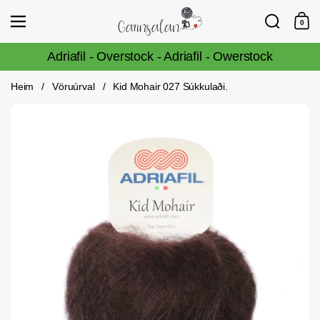
Fara í efni
Leita
Vörulisti
0
Innka
Adriafil - Overstock - Adriafil - Owerstock
Heim
/
Vöruúrval
/
Kid Mohair 027 Súkkulaði.