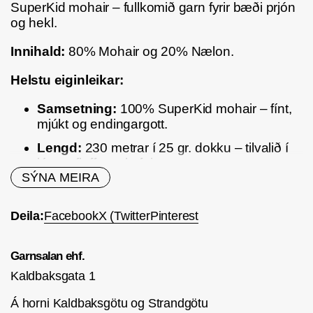
SuperKid mohair – fullkomið garn fyrir bæði prjón
og hekl.
Innihald:
80% Mohair og 20% Nælon.
Helstu eiginleikar:
Samsetning:
100% SuperKid mohair – fínt,
mjúkt og endingargott.
Lengd:
230 metrar í 25 gr. dokku – tilvalið í
létt og fluffy verkefni.
SÝNA MEIRA
Prjónastærð:
3 mm
Létt og mjúkt:
silkimjúk og umlykjandi áferð
Deila:
Facebook
X (Twitter
Pinterest
sem gerir flíkurnar einstaklega þægilegar.
35 litir:
fjölbreytt litapalletta með björtum og
Garnsalan ehf.
mildum tónum.
Kaldbaksgata 1
Tilvalið í:
Á horni Kaldbaksgötu og Strandgötu
Léttar flíkur á borð við sjöl, peysur og fl.