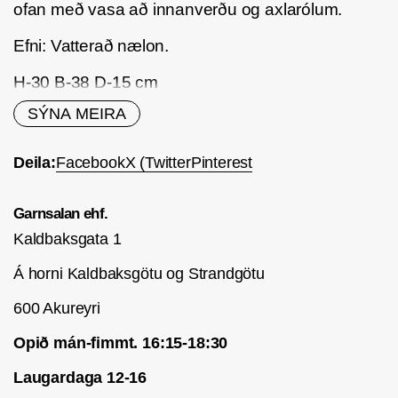
ofan með vasa að innanverðu og axlarólum.
Efni: Vatterað nælon.
H-30 B-38 D-15 cm
SÝNA MEIRA
Deila:
Facebook
X (Twitter
Pinterest
Garnsalan ehf.
Kaldbaksgata 1
Á horni Kaldbaksgötu og Strandgötu
600 Akureyri
Opið mán-fimmt. 16:15-18:30
Laugardaga 12-16