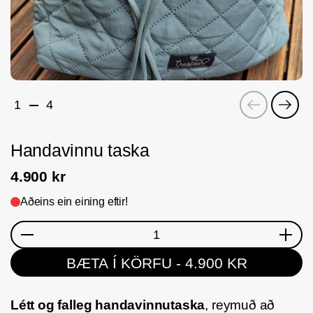
Fyrri
Næs
1
4
Handavinnu taska
4.900 kr
Aðeins ein eining eftir!
Magn
BÆTA Í KÖRFU
- 4.900 KR
Létt og falleg handavinnutaska
, reymuð að