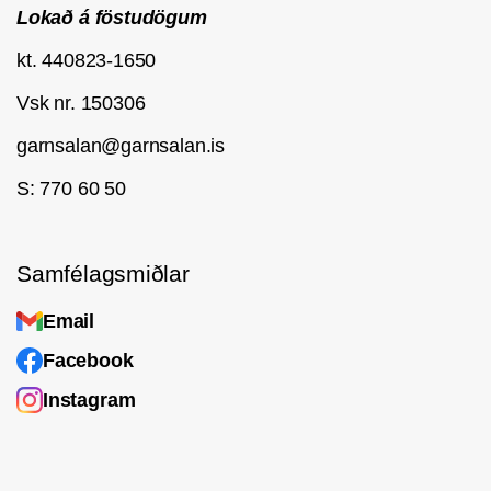
Lokað á föstudögum
kt. 440823-1650
Vsk nr. 150306
garnsalan@garnsalan.is
S: 770 60 50
Samfélagsmiðlar
Email
Facebook
Instagram