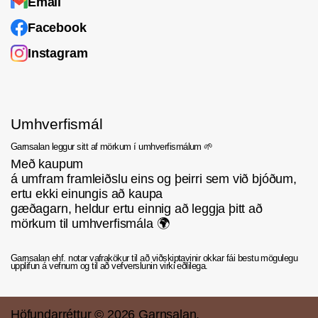
Email
tækifæri á að kaupa gæða garn á góðu verði.
Facebook
Með kaupum á umfram framleiðslu eins við
Instagram
bjóðum, ertu ekki einungis að kaupa
gæðagarn. Þú ert einnig að leggja þitt að
mörkum til umhverfismála.
Umhverfismál
Garnsalan leggur sitt af mörkum í umhverfismálum 🌱
Með kaupum
á umfram framleiðslu eins og þeirri sem við bjóðum,
ertu ekki einungis að kaupa
gæðagarn, heldur ertu einnig að leggja þitt að
mörkum til umhverfismála 🌍
Garnsalan ehf. notar vafrakökur til að viðskiptavinir okkar fái bestu mögulegu
upplifun á vefnum og til að vefverslunin virki eðlilega.
Höfundarréttur © 2026
Garnsalan
.