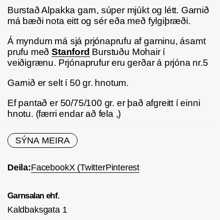
Burstað Alpakka garn, súper mjúkt og létt. Garnið
má bæði nota eitt og sér eða með fylgiþræði.
Á myndum má sjá prjónaprufu af garninu, ásamt
prufu með
Stanford
Burstuðu Mohair í
veiðigrænu. Prjónaprufur eru gerðar á prjóna nr.5
Garnið er selt í 50 gr. hnotum.
Ef pantað er 50/75/100 gr. er það afgreitt í einni
hnotu. (færri endar að fela ,)
Innihald
48% Alpakka 9% Polyester 36% Akrýl
SÝNA MEIRA
Lengd
50 gr. sirka 180 m.
Deila:
Facebook
X (Twitter
Pinterest
Prjónastærð
5-7 mm.
Á prjóna nr. 5 eru 17 lykkjur 10 cm. Best er að
Garnsalan ehf.
gera sína eigin prjónfestu prufu.
Kaldbaksgata 1