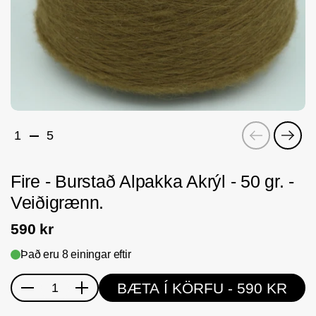
Fyrri
Næs
1
5
Fire - Burstað Alpakka Akrýl - 50 gr. -
Veiðigrænn.
590 kr
Það eru 8 einingar eftir
BÆTA Í KÖRFU
- 590 KR
Magn