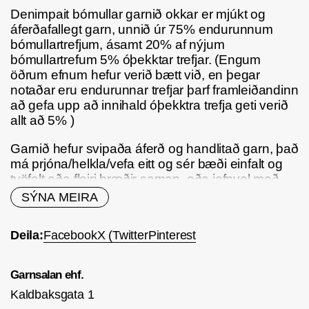
Denimpait bómullar garnið okkar er mjúkt og
áferðafallegt garn, unnið úr 75% endurunnum
bómullartrefjum, ásamt 20% af nýjum
bómullartrefum 5% óþekktar trefjar. (Engum
öðrum efnum hefur verið bætt við, en þegar
notaðar eru endurunnar trefjar þarf framleiðandinn
að gefa upp að innihald óþekktra trefja geti verið
allt að 5% )
Garnið hefur svipaða áferð og handlitað garn, það
má prjóna/helkla/vefa eitt og sér bæði einfalt og
tvöfalt eða fleiri þræðir saman, eða jafnvel með
öðrum þráðum. Gefur virkilega skemmtilegt útlir
SÝNA MEIRA
að setja með einlita alpakka eða mohair þræði,
(sjá mynd) þar er garnið prjónað með
Alpakka
Deila:
Facebook
X (Twitter
Pinterest
fylgiþráður með 7% teygju
annarsvegar fjólubláu
og hinsvegar hvítu, sammi grunnur af
bómullargarni litur B02. Prjónað á prjóna nr.4 18 l.
Garnsalan ehf.
= 10 cm. Silkimjúkt 🥰
Kaldbaksgata 1