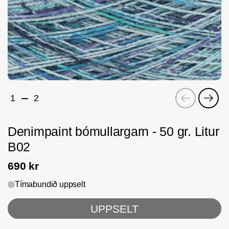
Fyrri
Næs
1
2
Denimpaint bómullargarn - 50 gr. Litur
B02
690 kr
Tímabundið uppselt
UPPSELT