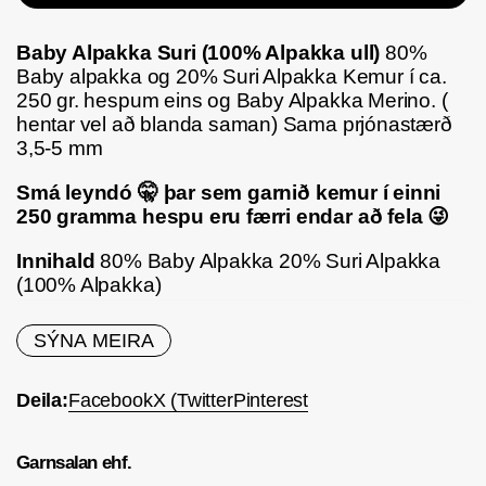
Baby Alpakka Suri (100% Alpakka ull)
80%
Baby alpakka og 20% Suri Alpakka Kemur í ca.
250 gr. hespum eins og Baby Alpakka Merino. (
hentar vel að blanda saman) Sama prjónastærð
3,5-5 mm
Smá leyndó
🤫
þar sem garnið kemur í einni
250 gramma hespu eru færri endar að fela
😜
Innihald
8
0% Baby Alpakka 20% Suri Alpakka
(100% Alpakka)
Þyngd
250 gr. (ca. 450 m.)
SÝNA MEIRA
Lengd
50 gr. sirka 100 m.
Deila:
Facebook
X (Twitter
Pinterest
Prjónastærð
3
½
– 5 mm.
Prjónfesta:
Garnsalan ehf.
Við mælum með prjónastærð 3½ – 5.