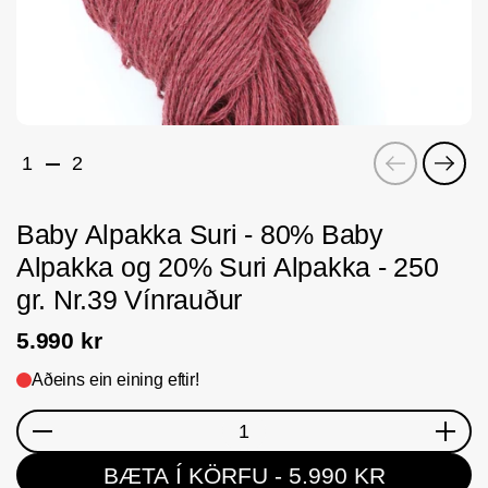
Fyrri
Næs
1
2
Baby Alpakka Suri - 80% Baby
Alpakka og 20% Suri Alpakka - 250
gr. Nr.39 Vínrauður
5.990 kr
Aðeins ein eining eftir!
Magn
BÆTA Í KÖRFU
- 5.990 KR