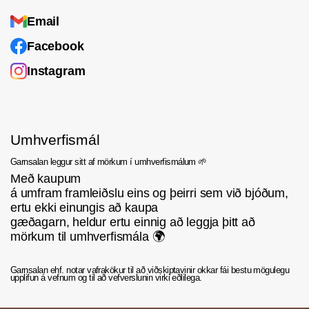
örugglega efni fyrir væntanlegar pantanir.
Email
Hér er því um að ræða garn sem er í hærri
Facebook
gæðum en venjulega er fáanlegt á hinum
Instagram
almenna markaði enda gera þekktu tískuhúsin og
vörumerkin miklar kröfur til efna. Hér gefst þér
tækifæri á að kaupa gæða garn á góðu verði.
Með kaupum á umfram framleiðslu eins við
Umhverfismál
bjóðum, ertu ekki einungis að kaupa
gæðagarn. Þú ert einnig að leggja þitt að
Garnsalan leggur sitt af mörkum í umhverfismálum 🌱
mörkum til umhverfismála.
Með kaupum
á umfram framleiðslu eins og þeirri sem við bjóðum,
ertu ekki einungis að kaupa
gæðagarn, heldur ertu einnig að leggja þitt að
mörkum til umhverfismála 🌍
Garnsalan ehf. notar vafrakökur til að viðskiptavinir okkar fái bestu mögulegu
upplifun á vefnum og til að vefverslunin virki eðlilega.