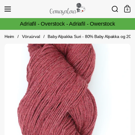
Fara í efni
Leita
Vörulisti
0
Innka
Adriafil - Overstock - Adriafil - Owerstock
Heim
/
Vöruúrval
/
Baby Alpakka Suri - 80% Baby Alpakka og 20% S